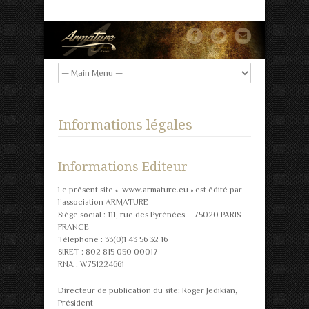
Informations légales
Informations Editeur
Le présent site « www.armature.eu » est édité par
l’association ARMATURE
Siège social : 111, rue des Pyrénées – 75020 PARIS –
FRANCE
Téléphone : 33(0)1 43 56 32 16
SIRET : 802 815 050 00017
RNA : W751224661
Directeur de publication du site: Roger Jedikian,
Président