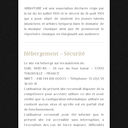
ARMATURE est une association déclarée régie par
la loi du 1er juillet 1901 et le décret du 16 août 1901
qui a pour objet de soutenir les jeunes talents
(musiciens et artistes lyriques) dans le domaine de
la musique classique ainsi que de promouvoir le
répertoire classique en élargissant son audience.
Hébergement – Sécurité
Le site est hébergé sur les matériels de:
SARL WHD-RS – 26 rue du four banal – 57100
THIONVILLE – FRANCE
SIRET : 448 144 816 00023 – Téléphone: 33 (0)3 59
36 00 41
L’utilisateur du présent site reconnaît disposer de la
compétence pour accéder, utiliser ce site et avoir
vérifié que la configuration informatique utilisée ne
contient aucun virus et qu’elle est en parfait état
de fonctionnement.
L’utilisateur reconnaît avoir été informé que le
présent site est accessible sans interruption, à
l’exception des cas de force majeure, difficultés