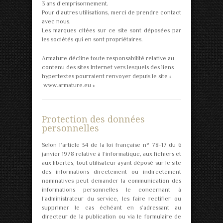
3 ans d’emprisonnement.
Pour d’autres utilisations, merci de prendre contact
avec nous.
Les marques citées sur ce site sont déposées par
les sociétés qui en sont propriétaires.
Armature décline toute responsabilité relative au
contenu des sites Internet vers lesquels des liens
hypertextes pourraient renvoyer depuis le site «
www.armature.eu »
Protection des données
personnelles
Selon l’article 34 de la loi française n° 78-17 du 6
janvier 1978 relative à l’informatique, aux fichiers et
aux libertés, tout utilisateur ayant déposé sur le site
des informations directement ou indirectement
nominatives peut demander la communication des
informations personnelles le concernant à
l’administrateur du service, les faire rectifier ou
supprimer le cas échéant en s’adressant au
directeur de la publication ou via le formulaire de