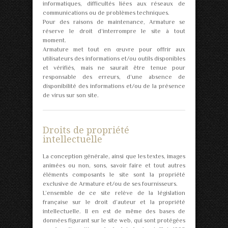
informatiques, difficultés liées aux réseaux de
communications ou de problèmes techniques.
Pour des raisons de maintenance, Armature se
réserve le droit d’interrompre le site à tout
moment.
Armature met tout en œuvre pour offrir aux
utilisateurs des informations et/ou outils disponibles
et vérifiés, mais ne saurait être tenue pour
responsable des erreurs, d’une absence de
disponibilité des informations et/ou de la présence
de virus sur son site.
Droits de propriété
intellectuelle
La conception générale, ainsi que les textes, images
animées ou non, sons, savoir faire et tout autres
éléments composants le site sont la propriété
exclusive de Armature et/ou de ses fournisseurs.
L’ensemble de ce site relève de la législation
française sur le droit d’auteur et la propriété
intellectuelle. Il en est de même des bases de
données figurant sur le site web, qui sont protégées