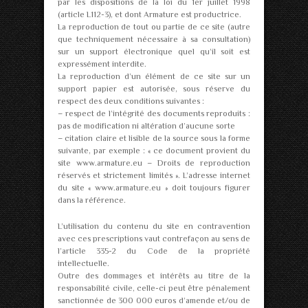
par les dispositions de la loi du 1er juillet 1998
(article L112-3), et dont Armature est productrice.
La reproduction de tout ou partie de ce site (autre
que techniquement nécessaire à sa consultation)
sur un support électronique quel qu’il soit est
expressément interdite.
La reproduction d’un élément de ce site sur un
support papier est autorisée, sous réserve du
respect des deux conditions suivantes :
– respect de l’intégrité des documents reproduits :
pas de modification ni altération d’aucune sorte
– citation claire et lisible de la source sous la forme
suivante, par exemple : « ce document provient du
site www.armature.eu – Droits de reproduction
réservés et strictement limités ». L’adresse internet
du site « www.armature.eu » doit toujours figurer
dans la référence.
L’utilisation du contenu du site en contravention
avec ces prescriptions vaut contrefaçon au sens de
l’article 335-2 du Code de la propriété
intellectuelle.
Outre des dommages et intérêts au titre de la
responsabilité civile, celle-ci peut être pénalement
sanctionnée de 300 000 euros d’amende et/ou de